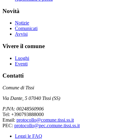
Novità
Notizie
Comunicati
Avvisi
Vivere il comune
Luoghi
Eventi
Contatti
Comune di Tissi
Via Dante, 5 07040 Tissi (SS)
P.IVA: 00248560906
Tel: +390793888000
Email:
protocollo@comune.tissi.ss.it
PEC:
protocollo@pec.comune.tissi.ss.it
Leggi le FAQ