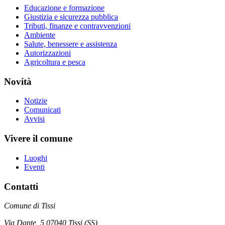
Educazione e formazione
Giustizia e sicurezza pubblica
Tributi, finanze e contravvenzioni
Ambiente
Salute, benessere e assistenza
Autorizzazioni
Agricoltura e pesca
Novità
Notizie
Comunicati
Avvisi
Vivere il comune
Luoghi
Eventi
Contatti
Comune di Tissi
Via Dante, 5 07040 Tissi (SS)