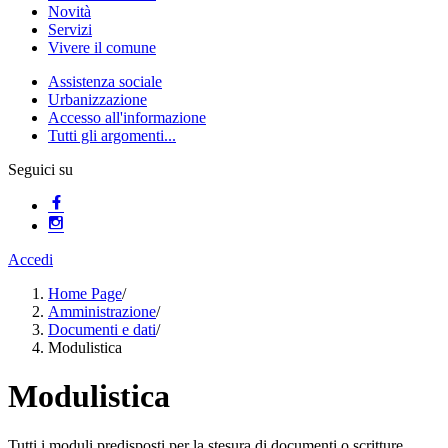
Novità
Servizi
Vivere il comune
Assistenza sociale
Urbanizzazione
Accesso all'informazione
Tutti gli argomenti...
Seguici su
Accedi
Home Page
/
Amministrazione
/
Documenti e dati
/
Modulistica
Modulistica
Tutti i moduli predisposti per la stesura di documenti o scritture.